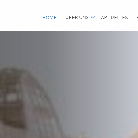
H
A
U
HOME
ÜBER UNS
AKTUELLES
P
T
N
A
V
I
G
A
T
I
O
N