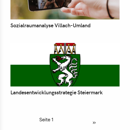
Sozialraumanalyse Villach-Umland
Landesentwicklungsstrategie Steiermark
Seite 1
S
››
Nächste Seite
e