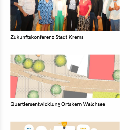
um
ion
elt
Zukunftskonferenz Stadt Krems
ma
munikation
iligung
ere
akt
e
Quartiersentwicklung Ortskern Walchsee