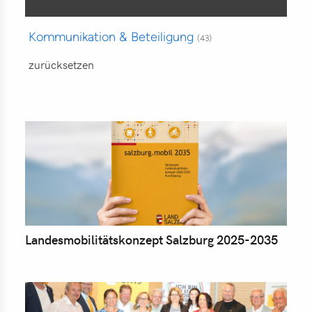
ter
ikationen
Kommunikation & Beteiligung
(43)
träge
zurücksetzen
lles
kte
ilitätsmanagement
G
kehr
lität
Landesmobilitätskonzept Salzburg 2025-2035
astruktur